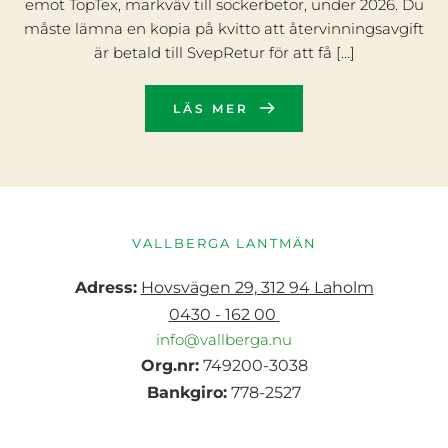
emot TopTex, markväv till sockerbetor, under 2026. Du
måste lämna en kopia på kvitto att återvinningsavgift
är betald till SvepRetur för att få […]
LÄS MER
VALLBERGA LANTMÄN
Adress:
Hovsvägen 29, 312 94 Laholm
0430 - 162 00
info@vallberga.nu
Org.nr:
 749200-3038
Bankgiro:
 778-2527